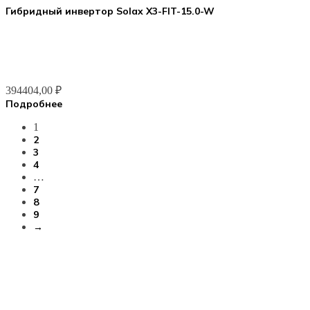
Гибридный инвертор Solax X3-FIT-15.0-W
394404,00
₽
Подробнее
1
2
3
4
…
7
8
9
→
ООО ГК «ВЕСЬ МИР»
ИНН 9703174864, ОГРН 1247700186722