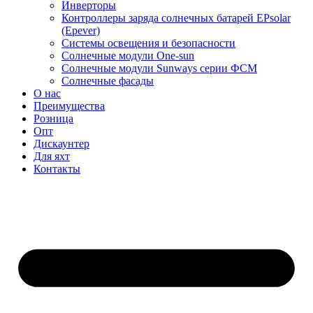
Инверторы
Контроллеры заряда солнечных батарей EPsolar
(Epever)
Системы освещения и безопасности
Солнечные модули One-sun
Солнечные модули Sunways серии ФСМ
Солнечные фасады
О нас
Преимущества
Розница
Опт
Дискаунтер
Для яхт
Контакты