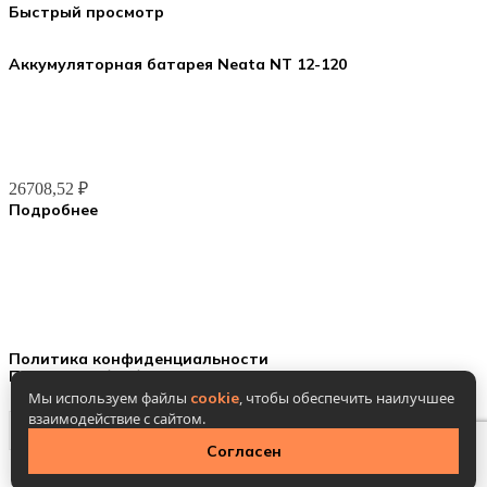
Быстрый просмотр
Аккумуляторная батарея Neata NT 12-120
26708,52
₽
Подробнее
ООО ГК «ВЕСЬ МИР»
ИНН 9703174864, ОГРН 1247700186722
Политика конфиденциальности
Политика обработки Cookies
Мы используем файлы
cookie
, чтобы обеспечить наилучшее
взаимодействие с сайтом.
Поиск
Согласен
Меню