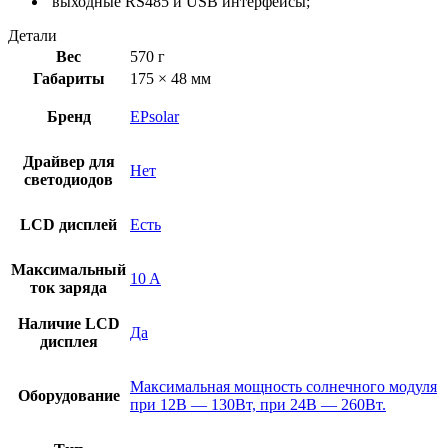
выходные RS485 и USB интерфейсы;
Детали
Вес
570 г
Габариты
175 × 48 мм
Бренд
EPsolar
Драйвер для
Нет
светодиодов
LCD дисплей
Есть
Максимальный
10 A
ток заряда
Наличие LCD
Да
дисплея
Максимальная мощность солнечного модуля
Оборудование
при 12В — 130Вт, при 24В — 260Вт.