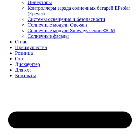
Инверторы
Контроллеры заряда солнечных батарей EPsolar
(Epever)
Системы освещения и безопасности
Солнечные модули One-sun
Солнечные модули Sunways серии ФСМ
Солнечные фасады
О нас
Преимущества
Розница
Опт
Дискаунтер
Для яхт
Контакты