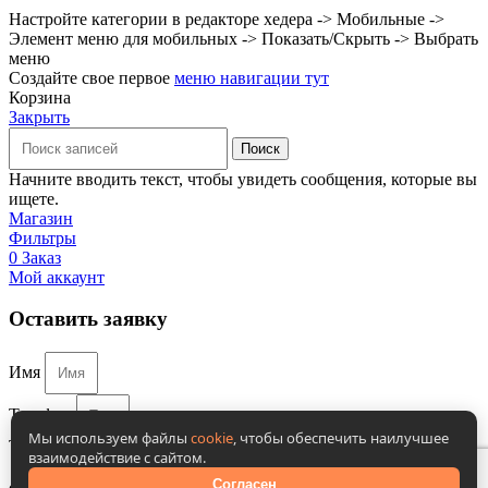
Настройте категории в редакторе хедера -> Мобильные ->
Элемент меню для мобильных -> Показать/Скрыть -> Выбрать
меню
Создайте свое первое
меню навигации тут
Корзина
Закрыть
Поиск
Начните вводить текст, чтобы увидеть сообщения, которые вы
ищете.
Магазин
Фильтры
0
Заказ
Мой аккаунт
Оставить заявку
Имя
Телефон
Мы используем файлы
cookie
, чтобы обеспечить наилучшее
Телефон
взаимодействие с сайтом.
Согласен на обработку персональных данных в
Согласен
соответствии с
политикой конфиденциальности