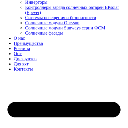
Инверторы
Контроллеры заряда солнечных батарей EPsolar
(Epever)
Системы освещения и безопасности
Солнечные модули One-sun
Солнечные модули Sunways серии ФСМ
Солнечные фасады
О нас
Преимущества
Розница
Опт
Дискаунтер
Для яхт
Контакты