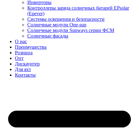
Инверторы
Контроллеры заряда солнечных батарей EPsolar
(Epever)
Системы освещения и безопасности
Солнечные модули One-sun
Солнечные модули Sunways серии ФСМ
Солнечные фасады
О нас
Преимущества
Розница
Опт
Дискаунтер
Для яхт
Контакты