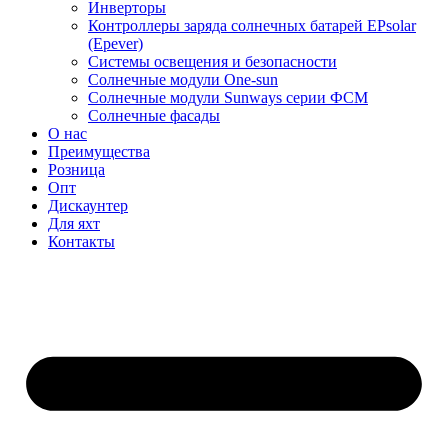
Инверторы
Контроллеры заряда солнечных батарей EPsolar
(Epever)
Системы освещения и безопасности
Солнечные модули One-sun
Солнечные модули Sunways серии ФСМ
Солнечные фасады
О нас
Преимущества
Розница
Опт
Дискаунтер
Для яхт
Контакты