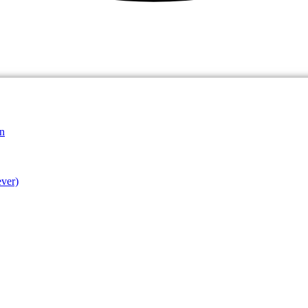
n
ver)