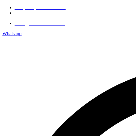
+7 (495) 744-65-00
+7 (925) 738-41-26
info@solarleader.ru
Whatsapp