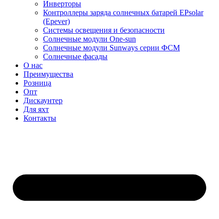
Инверторы
Контроллеры заряда солнечных батарей EPsolar
(Epever)
Системы освещения и безопасности
Солнечные модули One-sun
Солнечные модули Sunways серии ФСМ
Солнечные фасады
О нас
Преимущества
Розница
Опт
Дискаунтер
Для яхт
Контакты