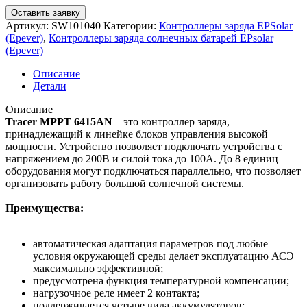
Оставить заявку
Артикул:
SW101040
Категории:
Контроллеры заряда EPSolar
(Epever)
,
Контроллеры заряда солнечных батарей EPsolar
(Epever)
Описание
Детали
Описание
Tracer MPPT 6415AN
– это контроллер заряда,
принадлежащий к линейке блоков управления высокой
мощности. Устройство позволяет подключать устройства с
напряжением до 200В и силой тока до 100А. До 8 единиц
оборудования могут подключаться параллельно, что позволяет
организовать работу большой солнечной системы.
Преимущества:
автоматическая адаптация параметров под любые
условия окружающей среды делает эксплуатацию АСЭ
максимально эффективной;
предусмотрена функция температурной компенсации;
нагрузочное реле имеет 2 контакта;
поддерживается четыре вида аккумуляторов;