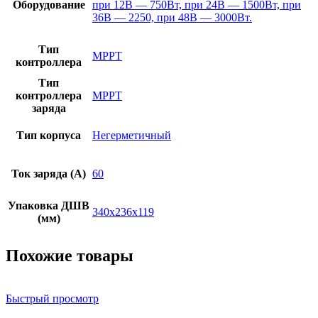
Оборудование
при 12В — 750Вт, при 24В — 1500Вт, при
36В — 2250, при 48В — 3000Вт.
Тип
MPPT
контроллера
Тип
контроллера
MPPT
заряда
Тип корпуса
Негерметичный
Ток заряда (A)
60
Упаковка ДШВ
340x236x119
(мм)
Похожие товары
Быстрый просмотр